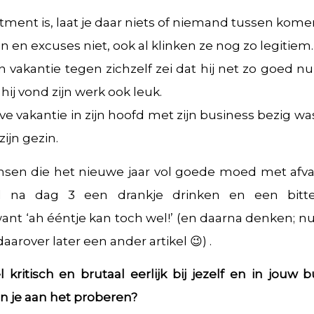
tment is, laat je daar niets of niemand tussen kome
 en excuses niet, ook al klinken ze nog zo legitiem.
ijn vakantie tegen zichzelf zei dat hij net zo goed n
ij vond zijn werk ook leuk.
e vakantie in zijn hoofd met zijn business bezig was
zijn gezin.
nsen die het nieuwe jaar vol goede moed met afva
al na dag 3 een drankje drinken en een bitt
ant ‘ah ééntje kan toch wel!’ (en daarna denken; n
arover later een ander artikel 😉) .
 kritisch en brutaal eerlijk bij jezelf en in jouw b
 je aan het proberen?