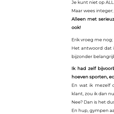
Je kunt niet op A
Maar wees integer; 
Alleen met serieuz
ook!
Erik vroeg me nog;
Het antwoord dat ik
bijzonder belangrij
Ik had zelf bijvo
hoeven sporten, ech
En wat ik mezelf d
klant, zou ik dan n
Nee? Dan is het dus
En hup, gympen aa