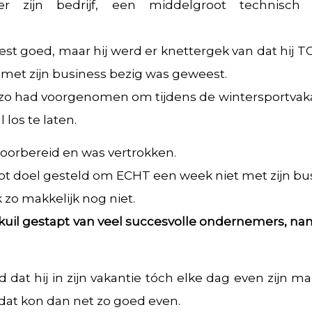
ver zijn bedrijf, een middelgroot technisch
est goed, maar hij werd er knettergek van dat hij 
e met zijn business bezig was geweest.
og zo had voorgenomen om tijdens de wintersportvaka
 los te laten.
voorbereid en was vertrokken.
tot doel gesteld om ECHT een week niet met zijn busi
 zo makkelijk nog niet.
alkuil gestapt van veel succesvolle ondernemers, na
d dat hij in zijn vakantie tóch elke dag even zijn m
at kon dan net zo goed even.