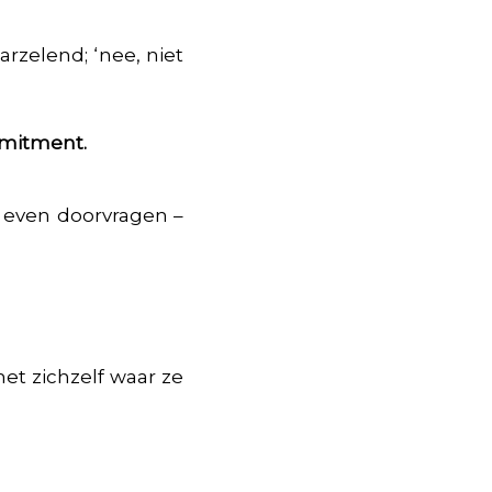
rzelend; ‘nee, niet
mmitment.
a even doorvragen –
et zichzelf waar ze