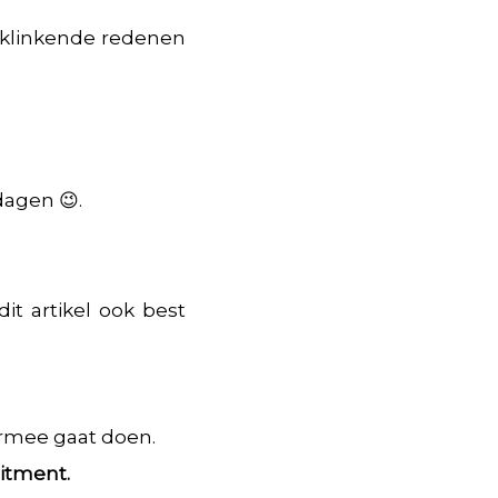
ed klinkende redenen
dagen 😉.
t artikel ook best
 ermee gaat doen.
itment.