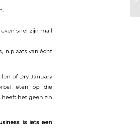
n.
u even snel zijn mail
, in plaats van écht
llen of Dry January
erbal eten op die
u heeft het geen zin
usiness: is iets een