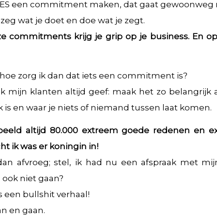
LLES een commitment maken, dat gaat gewoonweg n
zeg wat je doet en doe wat je zegt.
e commitments krijg je grip op je business. En o
 hoe zorg ik dan dat iets een commitment is?
 mijn klanten altijd geef: maak het zo belangrijk a
k is en waar je niets of niemand tussen laat komen.
orbeeld altijd 80.000 extreem goede redenen en 
t ik was er koningin in!
an afvroeg; stel, ik had nu een afspraak met mijn
u ook niet gaan?
 een bullshit verhaal!
n en gaan.