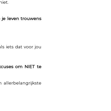
iet.
p je leven trouwens
ls iets dat voor jou
excuses om NIET te
 allerbelangrijkste