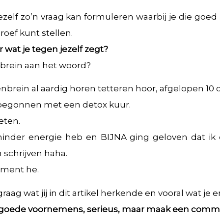
 jezelf zo’n vraag kan formuleren waarbij je die go
oef kunt stellen.
r wat je tegen jezelf zegt?
enbrein aan het woord?
enbrein al aardig horen tetteren hoor, afgelopen 10 
 begonnen met een detox kuur.
eten.
inder energie heb en BIJNA ging geloven dat ik di
schrijven haha.
ment he.
graag wat jij in dit artikel herkende en vooral wat je
t goede voornemens, serieus, maar maak een comm