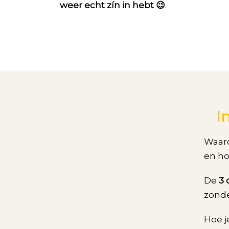
weer echt zín in hebt 😉
.
I
Waar
en ho
De
3 
zonde
Hoe j