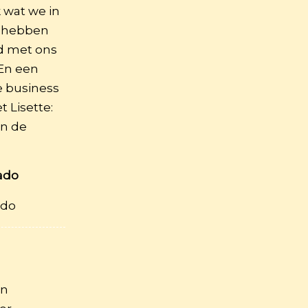
k wat we in
 hebben
d met ons
En een
e business
 Lisette:
in de
ado
ado
en