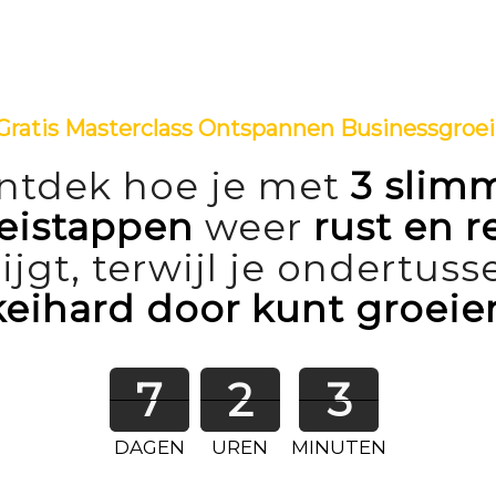
Gratis Masterclass Ontspannen Businessgroei
ntdek hoe je met
3 slim
eistappen
weer
rust en r
rijgt, terwijl je ondertuss
keihard door kunt groeie
7
2
3
DAGEN
UREN
MINUTEN