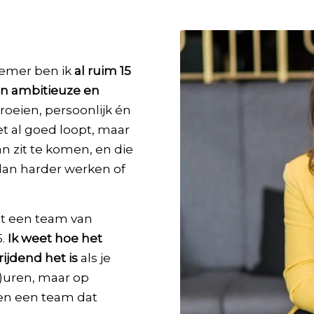
emer ben ik
al ruim 15
an ambitieuze en
groeien, persoonlijk én
et al goed loopt, maar
n zit te komen, en die
 dan harder werken of
et een team van
5.
Ik weet hoe het
rijdend het is
als je
r)uren, maar op
 en een team dat