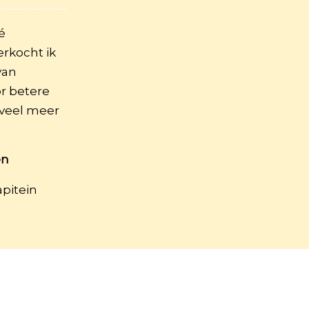
é
rkocht ik
van
r betere
 veel meer
en
pitein