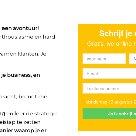
 een avontuur!
 enthousiasme en hard
kwamen klanten. Je
 je business, en
ebracht, brengt me
ing
en leer de strategie
istap te zetten.
nier waarop je er