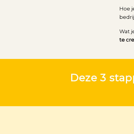
Hoe j
bedri
Wat j
te cr
Deze 3 stap