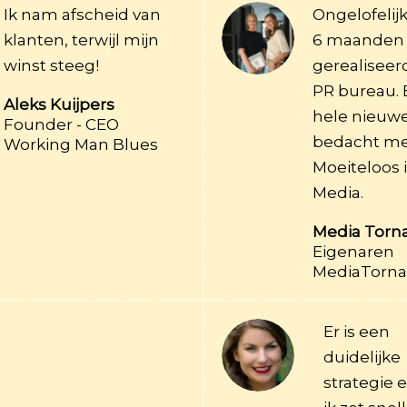
Ik nam afscheid van
Ongelofelij
klanten, terwijl mijn
6 maanden
winst steeg!
gerealiseer
PR bureau. 
Aleks Kuijpers
hele nieuw
Founder - CEO
bedacht met
Working Man Blues
Moeiteloos 
Media.
Media Torn
Eigenaren
MediaTorn
Er is een
duidelijke
strategie 