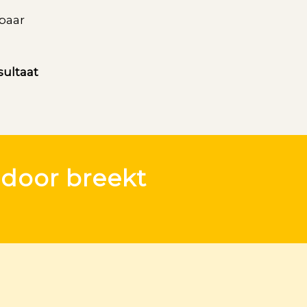
lbaar
sultaat
 door breekt