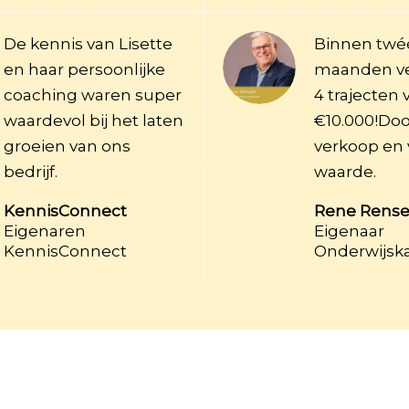
De kennis van Lisette
Binnen twé
en haar persoonlijke
maanden ve
coaching waren super
4 trajecten 
waardevol bij het laten
€10.000!Doo
groeien van ons
verkoop en
bedrijf.
waarde.
KennisConnect
Rene Rens
Eigenaren
Eigenaar
KennisConnect
Onderwijska