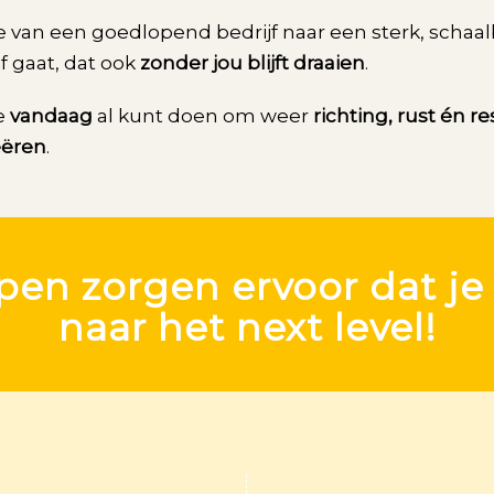
e van een goedlopend bedrijf naar een sterk, schaa
jf gaat, dat ook
zonder jou blijft draaien
.
e
vandaag
al kunt doen om weer
richting, rust én re
eëren
.
pen zorgen ervoor dat je
naar het next level!