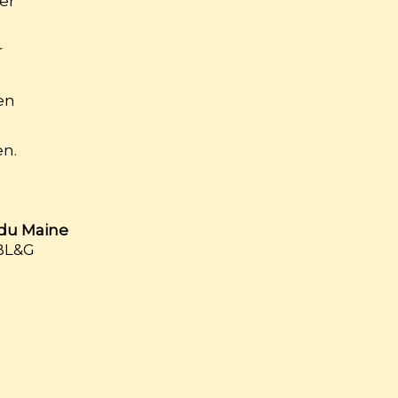
ler
r
en
n.
 du Maine
JBL&G