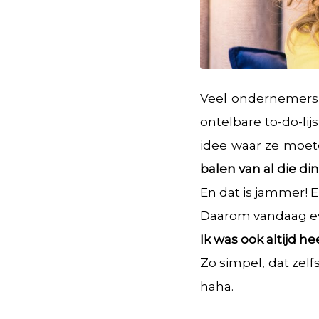
Veel ondernemers 
ontelbare to-do-lij
idee waar ze moet
balen van al die d
En dat is jammer! E
Daarom vandaag ev
Ik was ook altijd h
Zo simpel, dat zel
haha.