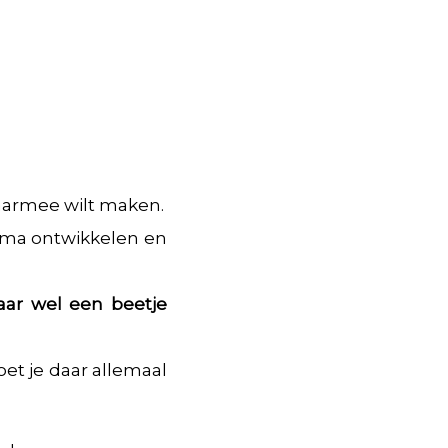
daarmee wilt maken.
amma ontwikkelen en
aar wel een beetje
oet je daar allemaal