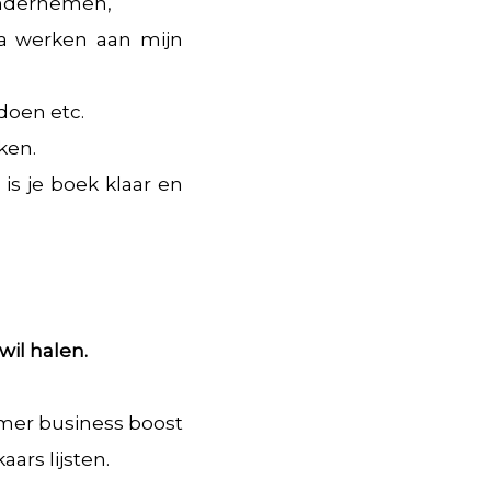
 ondernemen,
 ga werken aan mijn
doen etc.
ken.
is je boek klaar en
wil halen.
omer business boost
rs lijsten.