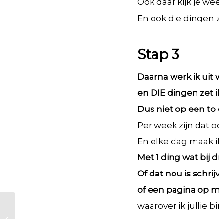
Ook daar kijk je we
En ook die dingen z
Stap 3
Daarna werk ik uit
en DIE dingen zet i
Dus niet op een to d
Per week zijn dat 
En elke dag maak i
Met 1 ding wat bij 
Of dat nou is schr
of een pagina op m
waarover ik jullie b
Soms lukt het even