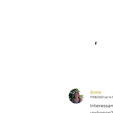
Anne
17/06/2020 op 14:
zegt:
Interessan
verkopen?