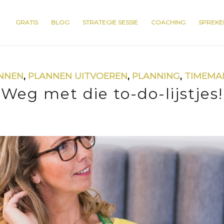
GRATIS
BLOG
STRATEGIE SESSIE
COACHING
SPREKE
NNEN
,
PLANNEN UITVOEREN
,
PLANNING
,
TIMEMA
Weg met die to-do-lijstjes!