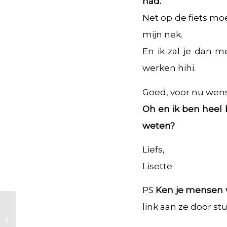
had.
Net op de fiets mo
mijn nek.
En ik zal je dan m
werken hihi.
Goed, voor nu wens
Oh en ik ben heel b
weten?
Liefs,
Lisette
PS
Ken je mensen vo
link aan ze door stu
Alexis deed wat
nodig was!