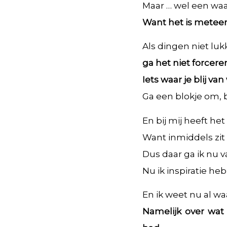
Maar … wel een waa
Want het is meteen 
Als dingen niet luk
ga het niet forcer
Iets waar je blij va
Ga een blokje om, be
En bij mij heeft he
Want inmiddels zit 
Dus daar ga ik nu v
Nu ik inspiratie heb 
En ik weet nu al wa
Namelijk over wat 