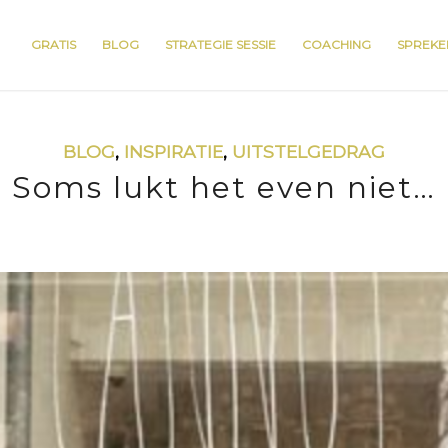
GRATIS
BLOG
STRATEGIE SESSIE
COACHING
SPREKE
BLOG
,
INSPIRATIE
,
UITSTELGEDRAG
Soms lukt het even niet…