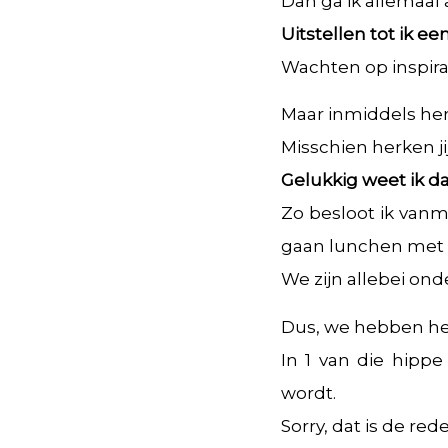
Dan ga ik allemaal
Uitstellen tot ik e
Wachten op inspirat
Maar inmiddels her
Misschien herken jij
Gelukkig weet ik d
Zo besloot ik vanm
gaan lunchen met 
We zijn allebei on
Dus, we hebben hee
In 1 van die hippe
wordt.
Sorry, dat is de re