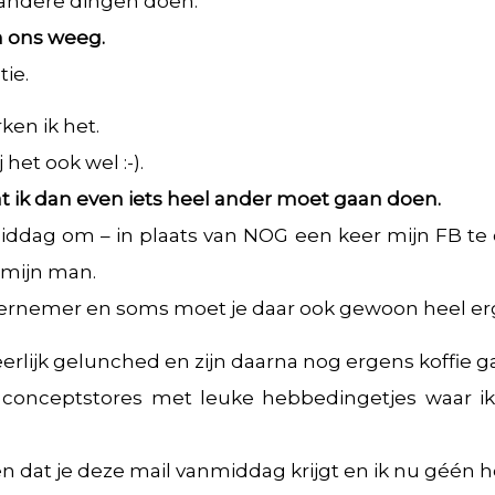
 andere dingen doen.
en ons weeg.
ie.
ken ik het.
 het ook wel :-).
at ik dan even iets heel ander moet gaan doen.
iddag om – in plaats van NOG een keer mijn FB te
mijn man.
dernemer en soms moet je daar ook gewoon heel er
rlijk gelunched en zijn daarna nog ergens koffie g
 conceptstores met leuke hebbedingetjes waar ik a
den dat je deze mail vanmiddag krijgt en ik nu géén 