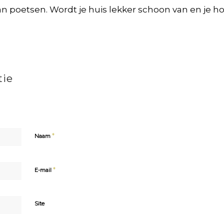
an poetsen. Wordt je huis lekker schoon van en je ho
tie
*
Naam
*
E-mail
Site