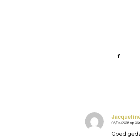
Jacquelin
05/04/2018 op 06:
zegt:
Goed gedaa