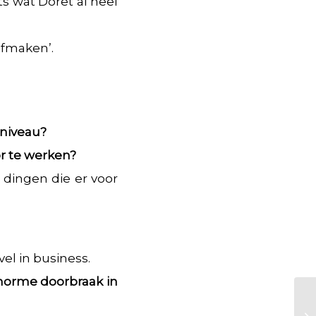
s wat Doret al heel
afmaken’.
 niveau?
or te werken?
 dingen die er voor
vel in business.
enorme doorbraak in