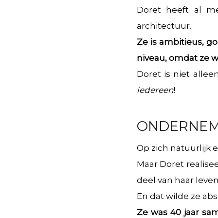
Doret heeft al m
architectuur.
Ze is ambitieus, g
niveau, omdat ze wé
Doret is niet alle
iedereen
!
ONDERNEME
Op zich natuurlijk 
Maar Doret realise
deel van haar leven
En dat wilde ze abs
Ze was 40 jaar sa