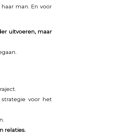
r haar man. En voor
der uitvoeren, maar
egaan.
aject.
strategie voor het
n.
 relaties.