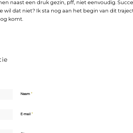
 naast een druk gezin, pff, niet eenvoudig. Succes
wie wil dat niet? Ik sta nog aan het begin van dit tra
nog komt.
tie
*
Naam
*
E-mail