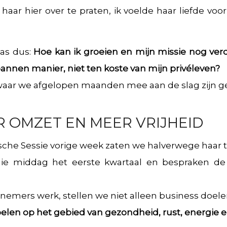
aar hier over te praten, ik voelde haar liefde voo
was dus:
Hoe kan ik groeien en mijn missie nog ver
nnen manier, niet ten koste van mijn privéleven?
 waar we afgelopen maanden mee aan de slag zijn g
R OMZET EN MEER VRIJHEID
sche Sessie vorige week zaten we halverwege haar tr
e middag het eerste kwartaal en bespraken de 
rnemers werk, stellen we niet alleen business doele
len op het gebied van gezondheid, rust, energie en