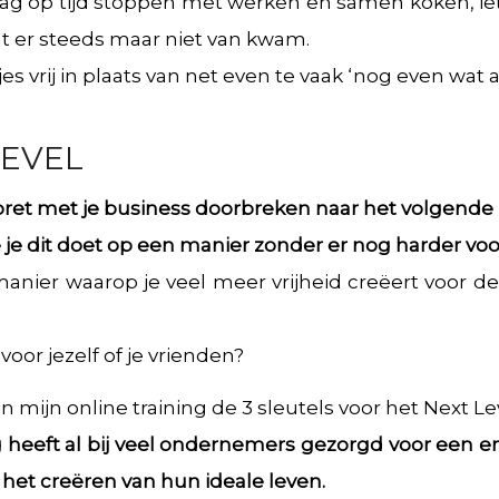
ag op tijd stoppen met werken en samen koken, iet
t er steeds maar niet van kwam.
s vrij in plaats van net even te vaak ‘nog even wat 
LEVEL
 Doret met je business doorbreken naar het volgende
e je dit doet op een manier zonder er nog harder vo
manier waarop je veel meer vrijheid creëert voor de
d voor jezelf of je vrienden?
n mijn online training de 3 sleutels voor het Next Le
ng heeft al bij veel ondernemers gezorgd voor een 
 het creëren van hun ideale leven.