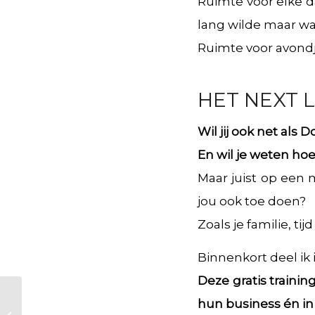
Ruimte voor elke d
lang wilde maar wa
Ruimte voor avondje
HET NEXT 
Wil jij ook net als
En wil je weten ho
Maar juist op een 
jou ook toe doen?
Zoals je familie, tij
Binnenkort deel ik i
Deze gratis traini
hun business én in
De mythe van OF –