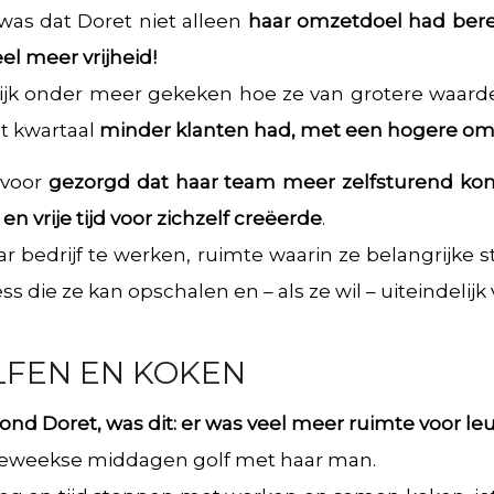
 was dat Doret niet alleen
haar omzetdoel had berei
l meer vrijheid!
k onder meer gekeken hoe ze van grotere waarde 
it kwartaal
minder klanten had, met een hogere om
rvoor
gezorgd dat haar team meer zelfsturend ko
n vrije tijd voor zichzelf creëerde
.
 bedrijf te werken, ruimte waarin ze belangrijke 
ss die ze kan opschalen en – als ze wil – uiteindelijk
LFEN EN KOKEN
ond Doret, was dit: er was veel meer ruimte voor le
eweekse middagen golf met haar man.