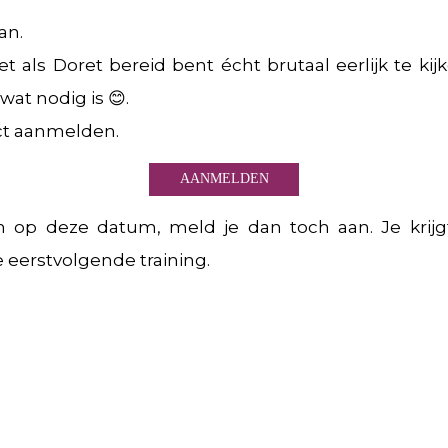
kan.
net als Doret bereid bent écht brutaal eerlijk te ki
wat nodig is 😊.
ect aanmelden.
AANMELDEN
an op deze datum, meld je dan toch aan. Je krij
 eerstvolgende training.