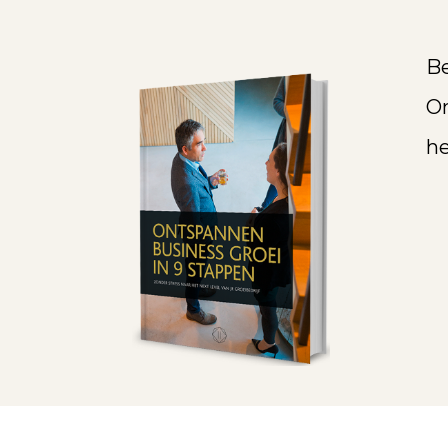
Be
On
he